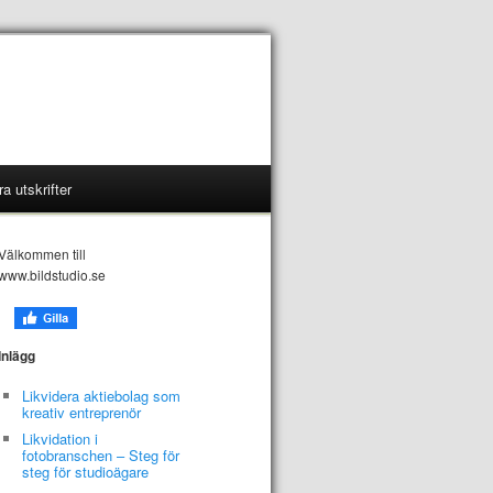
a utskrifter
Välkommen till
www.bildstudio.se
Inlägg
Likvidera aktiebolag som
kreativ entreprenör
Likvidation i
fotobranschen – Steg för
steg för studioägare