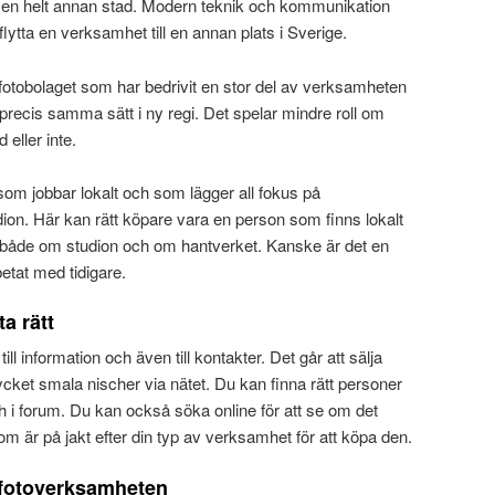
 i en helt annan stad. Modern teknik och kommunikation
t flytta en verksamhet till en annan plats i Sverige.
r fotobolaget som har bedrivit en stor del av verksamheten
 precis samma sätt i ny regi. Det spelar mindre roll om
eller inte.
som jobbar lokalt och som lägger all fokus på
udion. Här kan rätt köpare vara en person som finns lokalt
både om studion och om hantverket. Kanske är det en
tat med tidigare.
ta rätt
till information och även till kontakter. Det går att sälja
ket smala nischer via nätet. Du kan finna rätt personer
h i forum. Du kan också söka online för att se om det
om är på jakt efter din typ av verksamhet för att köpa den.
a fotoverksamheten