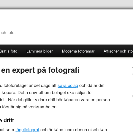
 och foto.
Gratis foto
Laminera bilder
Moderna fotoramar
Affischer och stor
l en expert på fotografi
 fotoföretaget är det dags att
sälja bolag
och då är det
rätt köpare. Detta oavsett om bolaget ska säljas för
drift. När det gäller vidare drift bör köparen vara en person
 förstår sig på verksamheten.
 drift
bbat som
fågelfotograf
och är känd inom denna nisch kan