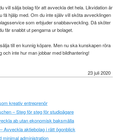
 vill sälja bolag för att avveckla det hela. Likvidation är
 få hjälp med. Om du inte själv vill sköta avvecklingen
n bolagsservice som erbjuder snabbavveckling. Då sköter
 du får snabbt ut pengarna ur bolaget.
t sälja till en kunnig köpare. Men nu ska kunskapen röra
g och inte hur man jobbar med bildhantering!
23 juli 2020
 som kreativ entreprenör
nschen – Steg för steg för studioägare
Avveckla ab utan ekonomisk baksmälla
– Avveckla aktiebolag i rätt ögonblick
d minimal administration