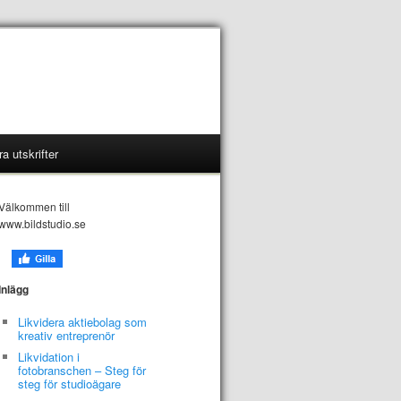
a utskrifter
Välkommen till
www.bildstudio.se
Inlägg
Likvidera aktiebolag som
kreativ entreprenör
Likvidation i
fotobranschen – Steg för
steg för studioägare