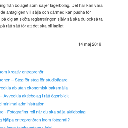
ing från bolaget som säljer lagerbolag. Det här kan vara
 de antagligen vill sälja och därmed kan pusha för
 på dig att sköta registreringen själv så ska du också ta
 rätt sätt för att det ska bli lagligt.
14 maj 2018
 som kreativ entreprenör
nschen – Steg för steg för studioägare
Avveckla ab utan ekonomisk baksmälla
– Avveckla aktiebolag i rätt ögonblick
d minimal administration
e - Fotografins roll när du ska sälja aktiebolag
g hjälpa entreprenören inom fotografi?
ckas inom fotokonstens värld