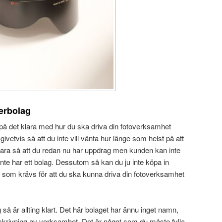
gerbolag
t på det klara med hur du ska driva din fotoverksamhet
t givetvis så att du inte vill vänta hur länge som helst på att
ara så att du redan nu har uppdrag men kunden kan inte
 inte har ett bolag. Dessutom så kan du ju inte köpa in
at som krävs för att du ska kunna driva din fotoverksamhet
så är allting klart. Det här bolaget har ännu inget namn,
eskrivning av verksamhet. Det är något som du måste fylla