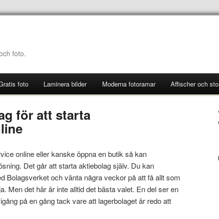
 och foto.
Gratis foto
Laminera bilder
Moderna fotoramar
Affischer och stor
g för att starta
line
rvice online eller kanske öppna en butik så kan
ösning. Det går att starta aktiebolag själv. Du kan
med Bolagsverket och vänta några veckor på att få allt som
ja. Men det här är inte alltid det bästa valet. En del ser en
igång på en gång tack vare att lagerbolaget är redo att