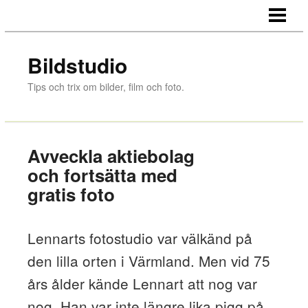
HEM
FÅGELFOTOGRAF
Bildstudio
GRATIS FOTO
Tips och trix om bilder, film och foto.
LAMINERA BILDER
MODERNA FOTORAMAR
Avveckla aktiebolag
AFFISCHER OCH STORA UTSKRIFTER
och fortsätta med
gratis foto
Lennarts fotostudio var välkänd på
den lilla orten i Värmland. Men vid 75
års ålder kände Lennart att nog var
nog. Han var inte längre lika pigg på